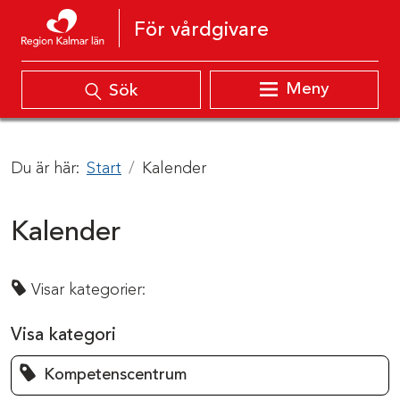
Hoppa till innehåll
För vårdgivare
Meny
Sök
Du är här:
Start
Kalender
Kalender
Visar kategorier:
Visa kategori
Kompetenscentrum