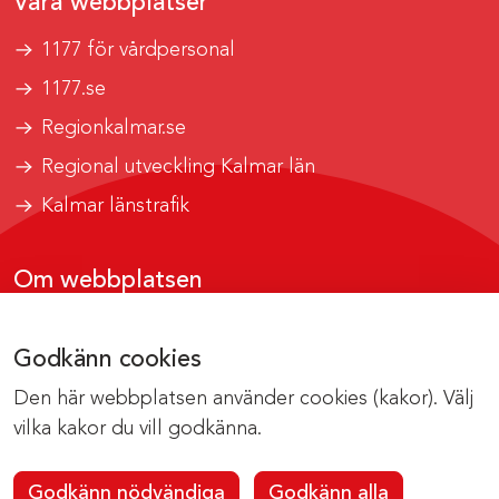
Våra webbplatser
1177 för vårdpersonal
1177.se
Regionkalmar.se
Regional utveckling Kalmar län
Kalmar länstrafik
Om webbplatsen
Tillgänglighetsrapport
Godkänn cookies
Om cookies
Den här webbplatsen använder cookies (kakor). Välj
Kontakta webbredaktionen
vilka kakor du vill godkänna.
Godkänn nödvändiga
Godkänn alla