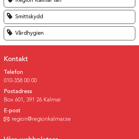
Region Kalmar län
Smittskydd
Vårdhygien
Kontakt
Telefon
010-358 00 00
Postadress
Box 601, 391 26 Kalmar
E-post
region@regionkalmar.se