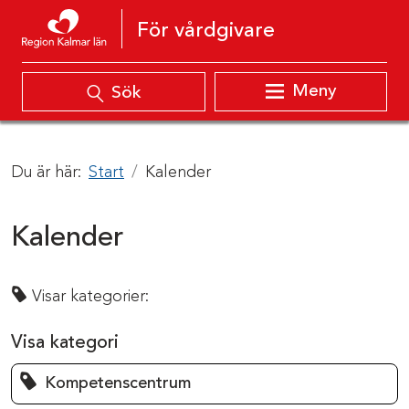
Hoppa till innehåll
För vårdgivare
Meny
Sök
Du är här:
Start
Kalender
Kalender
Visar kategorier:
Visa kategori
Kompetenscentrum