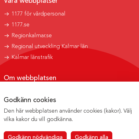
Våra webbplatser
1177 för vårdpersonal
1177.se
Regionkalmar.se
Regional utveckling Kalmar län
Kalmar länstrafik
Om webbplatsen
Tillgänglighetsrapport
Godkänn cookies
Om cookies
Den här webbplatsen använder cookies (kakor). Välj
Kontakta webbredaktionen
vilka kakor du vill godkänna.
Godkänn nödvändiga
Godkänn alla