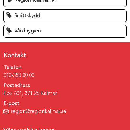
Region Kalmar län
Smittskydd
Vårdhygien
Kontakt
Telefon
010-358 00 00
Postadress
Box 601, 391 26 Kalmar
E-post
region@regionkalmar.se