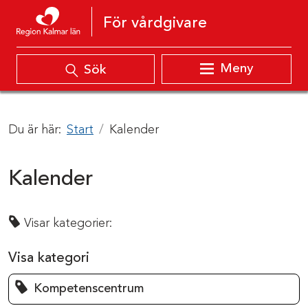
Hoppa till innehåll
För vårdgivare
Meny
Sök
Du är här:
Start
Kalender
Kalender
Visar kategorier:
Visa kategori
Kompetenscentrum