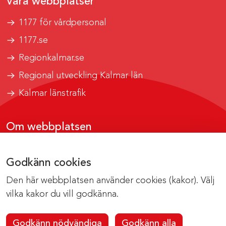
Våra webbplatser
1177 för vårdpersonal
1177.se
Regionkalmar.se
Regional utveckling Kalmar län
Kalmar länstrafik
Om webbplatsen
Tillgänglighetsrapport
Godkänn cookies
Om cookies
Den här webbplatsen använder cookies (kakor). Välj
Kontakta webbredaktionen
vilka kakor du vill godkänna.
Godkänn nödvändiga
Godkänn alla