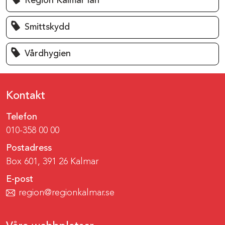
Region Kalmar län
Smittskydd
Vårdhygien
Kontakt
Telefon
010-358 00 00
Postadress
Box 601, 391 26 Kalmar
E-post
region@regionkalmar.se