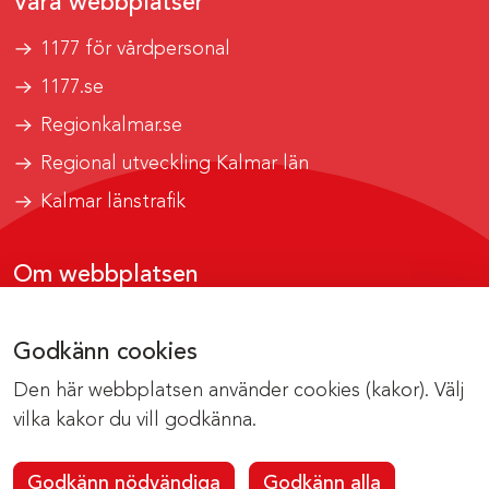
Våra webbplatser
1177 för vårdpersonal
1177.se
Regionkalmar.se
Regional utveckling Kalmar län
Kalmar länstrafik
Om webbplatsen
Tillgänglighetsrapport
Godkänn cookies
Om cookies
Den här webbplatsen använder cookies (kakor). Välj
Kontakta webbredaktionen
vilka kakor du vill godkänna.
Godkänn nödvändiga
Godkänn alla