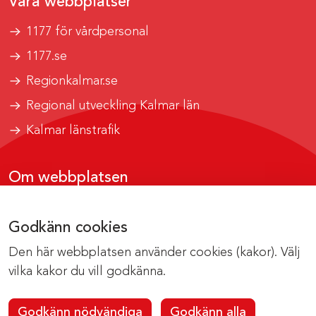
Våra webbplatser
1177 för vårdpersonal
1177.se
Regionkalmar.se
Regional utveckling Kalmar län
Kalmar länstrafik
Om webbplatsen
Tillgänglighetsrapport
Godkänn cookies
Om cookies
Den här webbplatsen använder cookies (kakor). Välj
Kontakta webbredaktionen
vilka kakor du vill godkänna.
Godkänn nödvändiga
Godkänn alla