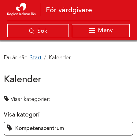
Hoppa till innehåll
För vårdgivare
Meny
Sök
Du är här:
Start
Kalender
Kalender
Visar kategorier:
Visa kategori
Kompetenscentrum