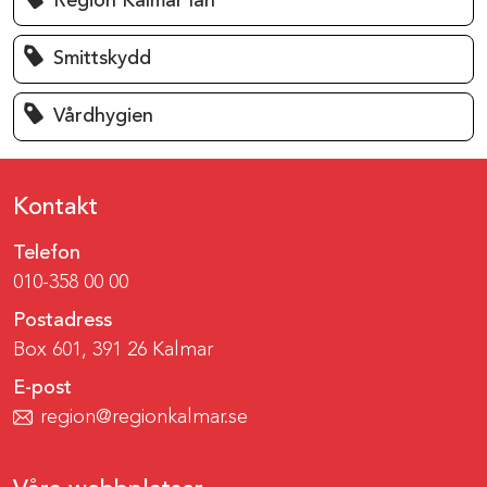
Region Kalmar län
Smittskydd
Vårdhygien
Kontakt
Telefon
010-358 00 00
Postadress
Box 601, 391 26 Kalmar
E-post
region@regionkalmar.se