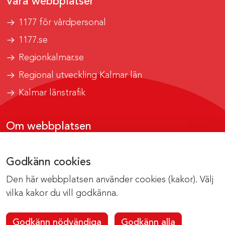
Våra webbplatser
1177 för vårdpersonal
1177.se
Regionkalmar.se
Regional utveckling Kalmar län
Kalmar länstrafik
Om webbplatsen
Tillgänglighetsrapport
Godkänn cookies
Om cookies
Den här webbplatsen använder cookies (kakor). Välj
Kontakta webbredaktionen
vilka kakor du vill godkänna.
Godkänn nödvändiga
Godkänn alla