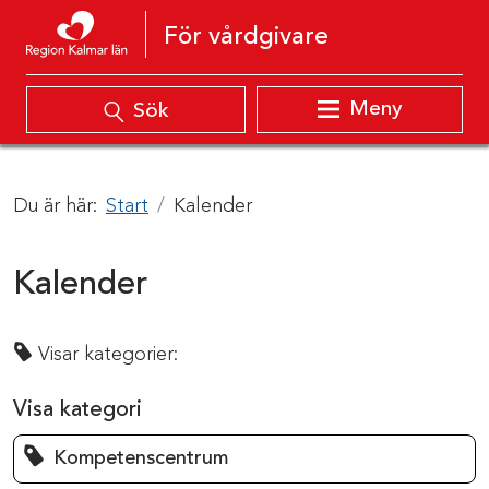
Hoppa till innehåll
För vårdgivare
Meny
Sök
Du är här:
Start
Kalender
Kalender
Visar kategorier:
Visa kategori
Kompetenscentrum