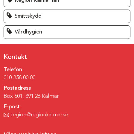
Region Kalmar län
Smittskydd
Vårdhygien
Kontakt
Telefon
010-358 00 00
Postadress
Box 601, 391 26 Kalmar
E-post
region@regionkalmar.se