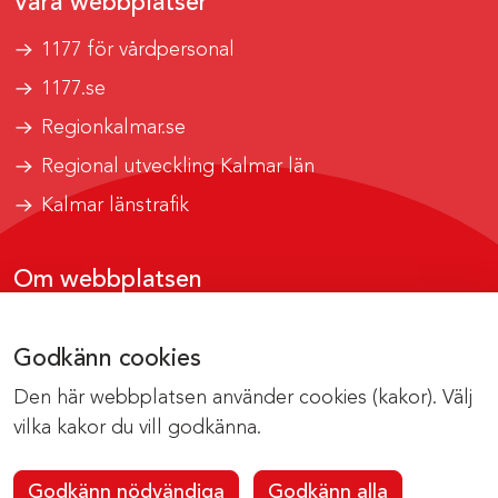
Våra webbplatser
1177 för vårdpersonal
1177.se
Regionkalmar.se
Regional utveckling Kalmar län
Kalmar länstrafik
Om webbplatsen
Tillgänglighetsrapport
Godkänn cookies
Om cookies
Den här webbplatsen använder cookies (kakor). Välj
Kontakta webbredaktionen
vilka kakor du vill godkänna.
Godkänn nödvändiga
Godkänn alla