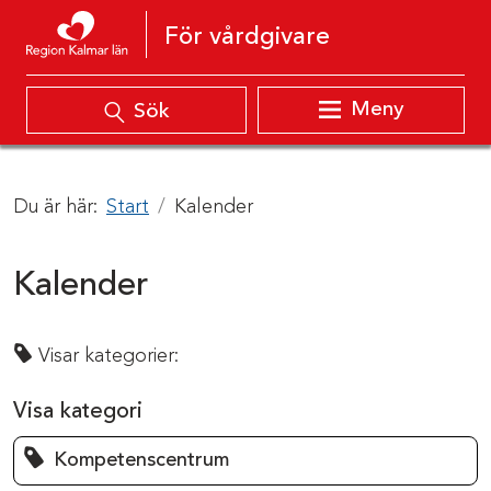
Hoppa till innehåll
För vårdgivare
Meny
Sök
Du är här:
Start
Kalender
Kalender
Visar kategorier:
Visa kategori
Kompetenscentrum