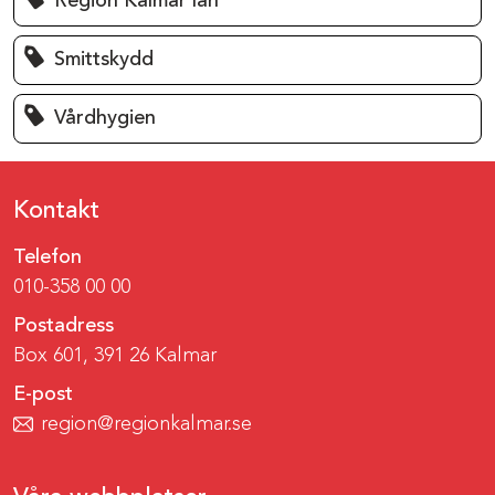
Region Kalmar län
Smittskydd
Vårdhygien
Kontakt
Telefon
010-358 00 00
Postadress
Box 601, 391 26 Kalmar
E-post
region@regionkalmar.se