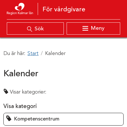
Hoppa till innehåll
För vårdgivare
Meny
Sök
Du är här:
Start
Kalender
Kalender
Visar kategorier:
Visa kategori
Kompetenscentrum