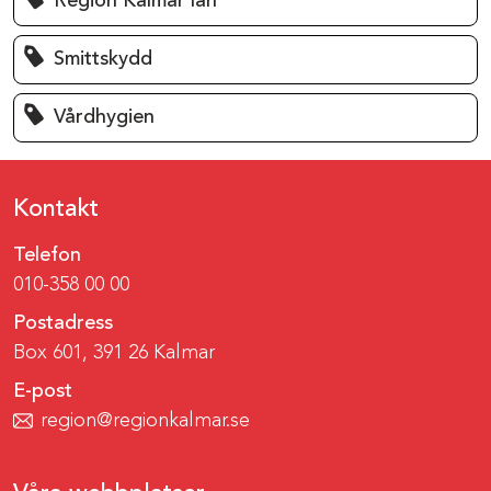
Region Kalmar län
Smittskydd
Vårdhygien
Kontakt
Telefon
010-358 00 00
Postadress
Box 601, 391 26 Kalmar
E-post
region@regionkalmar.se