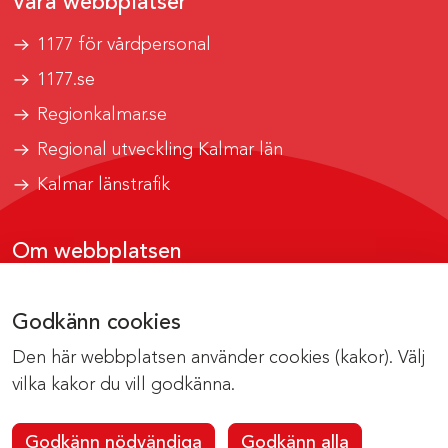
Våra webbplatser
1177 för vårdpersonal
1177.se
Regionkalmar.se
Regional utveckling Kalmar län
Kalmar länstrafik
Om webbplatsen
Tillgänglighetsrapport
Godkänn cookies
Om cookies
Den här webbplatsen använder cookies (kakor). Välj
Kontakta webbredaktionen
vilka kakor du vill godkänna.
Godkänn nödvändiga
Godkänn alla