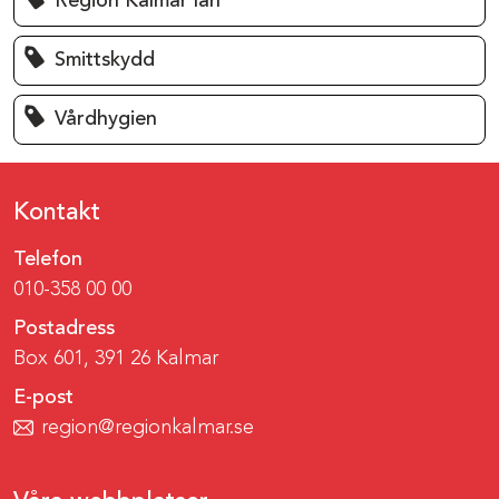
Region Kalmar län
Smittskydd
Vårdhygien
Kontakt
Telefon
010-358 00 00
Postadress
Box 601, 391 26 Kalmar
E-post
region@regionkalmar.se