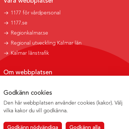
Våra webbplatser
1177 för vårdpersonal
1177.se
Regionkalmar.se
Regional utveckling Kalmar län
Kalmar länstrafik
Om webbplatsen
Tillgänglighetsrapport
Godkänn cookies
Om cookies
Den här webbplatsen använder cookies (kakor). Välj
Kontakta webbredaktionen
vilka kakor du vill godkänna.
Godkänn nödvändiga
Godkänn alla