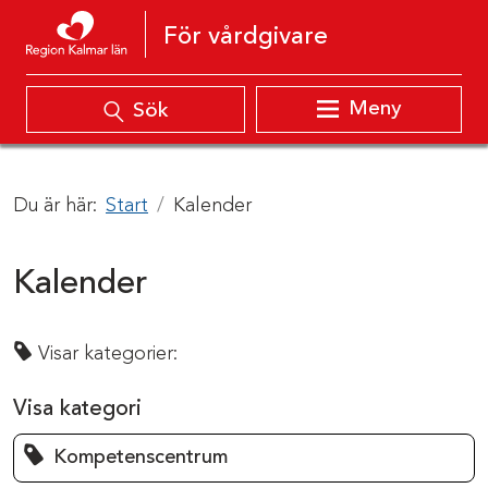
Hoppa till innehåll
För vårdgivare
Meny
Sök
Du är här:
Start
Kalender
Kalender
Visar kategorier:
Visa kategori
Kompetenscentrum