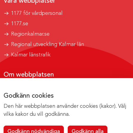
Våra webbplatser
1177 för vårdpersonal
1177.se
Regionkalmar.se
Regional utveckling Kalmar län
Kalmar länstrafik
Om webbplatsen
Tillgänglighetsrapport
Godkänn cookies
Om cookies
Den här webbplatsen använder cookies (kakor). Välj
Kontakta webbredaktionen
vilka kakor du vill godkänna.
Godkänn nödvändiga
Godkänn alla