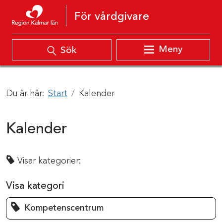
Hoppa till innehåll
För vårdgivare
Meny
Sök
Du är här:
Start
Kalender
Kalender
Visar kategorier:
Visa kategori
Kompetenscentrum