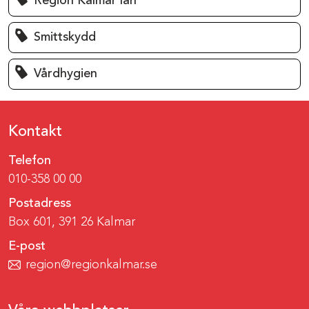
Region Kalmar län
Smittskydd
Vårdhygien
Kontakt
Telefon
010-358 00 00
Postadress
Box 601, 391 26 Kalmar
E-post
region@regionkalmar.se