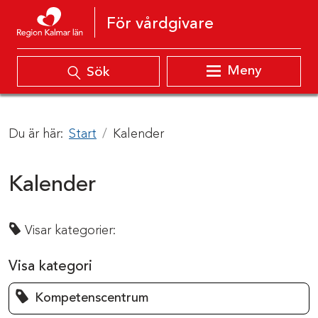
Hoppa till innehåll
För vårdgivare
Meny
Sök
Du är här:
Start
Kalender
Kalender
Visar kategorier:
Visa kategori
Kompetenscentrum