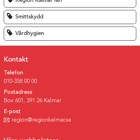
Region Kalmar län
Smittskydd
Vårdhygien
Kontakt
Telefon
010-358 00 00
Postadress
Box 601, 391 26 Kalmar
E-post
region@regionkalmar.se