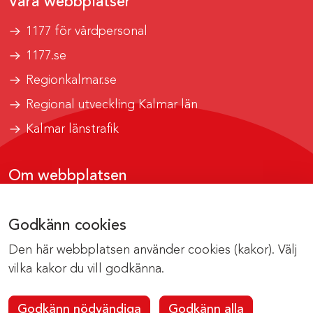
Våra webbplatser
1177 för vårdpersonal
1177.se
Regionkalmar.se
Regional utveckling Kalmar län
Kalmar länstrafik
Om webbplatsen
Tillgänglighetsrapport
Godkänn cookies
Om cookies
Den här webbplatsen använder cookies (kakor). Välj
Kontakta webbredaktionen
vilka kakor du vill godkänna.
Godkänn nödvändiga
Godkänn alla