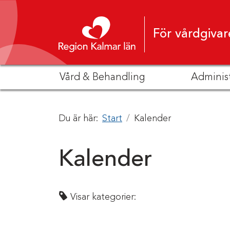
Hoppa till innehåll
För vårdgivar
Vård & Behandling
Adminis
Du är här:
Start
Kalender
Kalender
Visar kategorier: