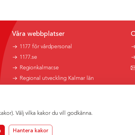
Våra webbplatser
O
1177 för vårdpersonal
1177.se
Regionkalmar.se
Regional utveckling Kalmar län
Kalmar länstrafik
or). Välj vilka kakor du vill godkänna.
a
Hantera kakor