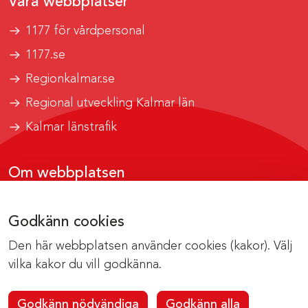
Våra webbplatser
1177 för vårdpersonal
1177.se
Regionkalmar.se
Regional utveckling Kalmar län
Kalmar länstrafik
Om webbplatsen
Tillgänglighetsrapport
Godkänn cookies
Om cookies
Den här webbplatsen använder cookies (kakor). Välj
Kontakta webbredaktionen
vilka kakor du vill godkänna.
Godkänn nödvändiga
Godkänn alla