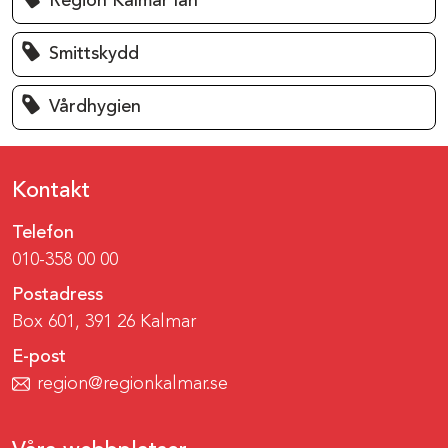
Region Kalmar län
Smittskydd
Vårdhygien
Kontakt
Telefon
010-358 00 00
Postadress
Box 601, 391 26 Kalmar
E-post
region@regionkalmar.se