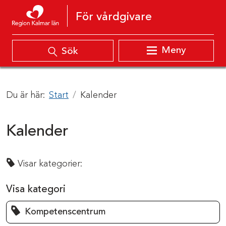
Hoppa till innehåll
För vårdgivare
Meny
Sök
Du är här:
Start
Kalender
Kalender
Visar kategorier:
Visa kategori
Kompetenscentrum