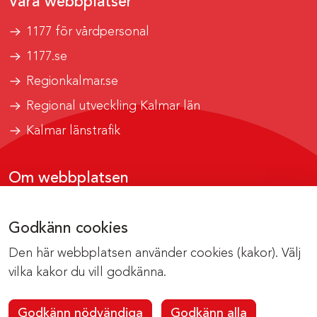
Våra webbplatser
1177 för vårdpersonal
1177.se
Regionkalmar.se
Regional utveckling Kalmar län
Kalmar länstrafik
Om webbplatsen
Tillgänglighetsrapport
Godkänn cookies
Om cookies
Den här webbplatsen använder cookies (kakor). Välj
Kontakta webbredaktionen
vilka kakor du vill godkänna.
Godkänn nödvändiga
Godkänn alla