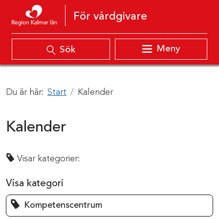
Hoppa till innehåll
För vårdgivare
Meny
Sök
Du är här:
Start
Kalender
Kalender
Visar kategorier:
Visa kategori
Kompetenscentrum