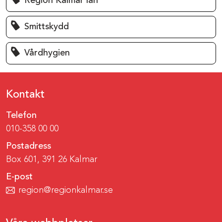
Region Kalmar län
Smittskydd
Vårdhygien
Kontakt
Telefon
010-358 00 00
Postadress
Box 601, 391 26 Kalmar
E-post
region@regionkalmar.se