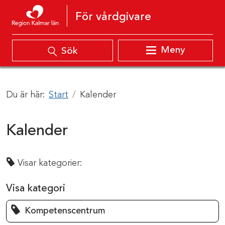
Hoppa till innehåll
För vårdgivare
Meny
Sök
Du är här:
Start
Kalender
Kalender
Visar kategorier:
Visa kategori
Kompetenscentrum