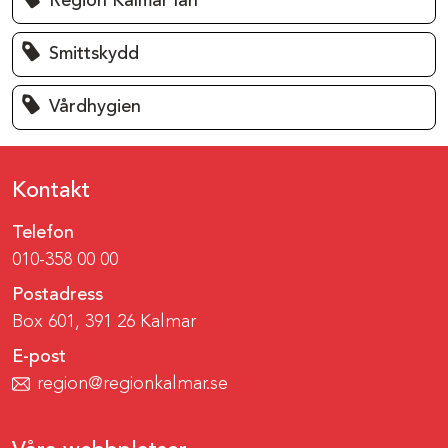
Region Kalmar län
Smittskydd
Vårdhygien
Kontakt
Telefon
010-358 00 00
Postadress
Box 601, 391 26 Kalmar
E-post
region@regionkalmar.se