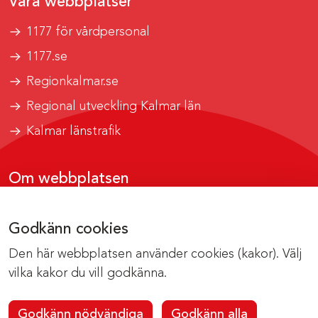
Våra webbplatser
1177 för vårdpersonal
1177.se
Regionkalmar.se
Regional utveckling Kalmar län
Kalmar länstrafik
Om webbplatsen
Tillgänglighetsrapport
Godkänn cookies
Om cookies
Den här webbplatsen använder cookies (kakor). Välj
Kontakta webbredaktionen
vilka kakor du vill godkänna.
Godkänn nödvändiga
Godkänn alla