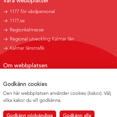
Våra webbplatser
1177 för vårdpersonal
1177.se
Regionkalmar.se
Regional utveckling Kalmar län
Kalmar länstrafik
Om webbplatsen
Tillgänglighetsrapport
Godkänn cookies
Om cookies
Den här webbplatsen använder cookies (kakor). Välj
Kontakta webbredaktionen
vilka kakor du vill godkänna.
Godkänn nödvändiga
Godkänn alla