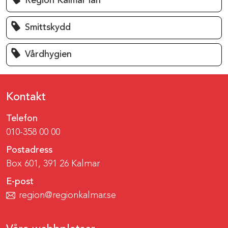
Region Kalmar län
Smittskydd
Vårdhygien
Kontakt
Telefon
010-358 00 00
Postadress
Box 601, 391 26 Kalmar
E-post
region@regionkalmar.se