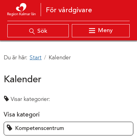
Hoppa till innehåll
För vårdgivare
Meny
Sök
Du är här:
Start
Kalender
Kalender
Visar kategorier:
Visa kategori
Kompetenscentrum