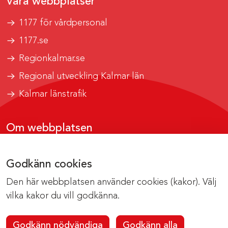
Våra webbplatser
1177 för vårdpersonal
1177.se
Regionkalmar.se
Regional utveckling Kalmar län
Kalmar länstrafik
Om webbplatsen
Tillgänglighetsrapport
Godkänn cookies
Om cookies
Den här webbplatsen använder cookies (kakor). Välj
Kontakta webbredaktionen
vilka kakor du vill godkänna.
Godkänn nödvändiga
Godkänn alla