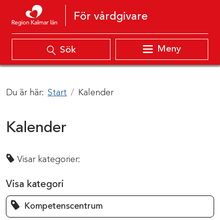
Hoppa till innehåll
För vårdgivare
Meny
Sök
Du är här:
Start
Kalender
Kalender
Visar kategorier:
Visa kategori
Kompetenscentrum