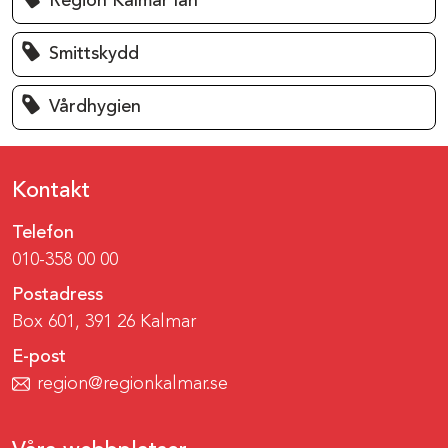
Region Kalmar län
Smittskydd
Vårdhygien
Kontakt
Telefon
010-358 00 00
Postadress
Box 601, 391 26 Kalmar
E-post
region@regionkalmar.se