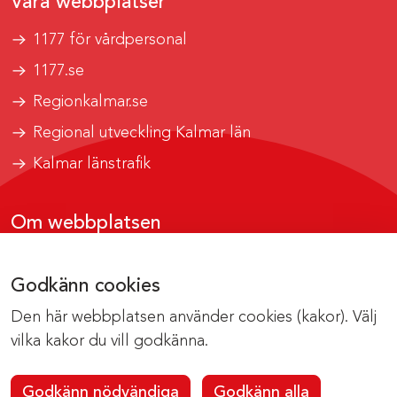
Våra webbplatser
1177 för vårdpersonal
1177.se
Regionkalmar.se
Regional utveckling Kalmar län
Kalmar länstrafik
Om webbplatsen
Tillgänglighetsrapport
Godkänn cookies
Om cookies
Den här webbplatsen använder cookies (kakor). Välj
Kontakta webbredaktionen
vilka kakor du vill godkänna.
Godkänn nödvändiga
Godkänn alla