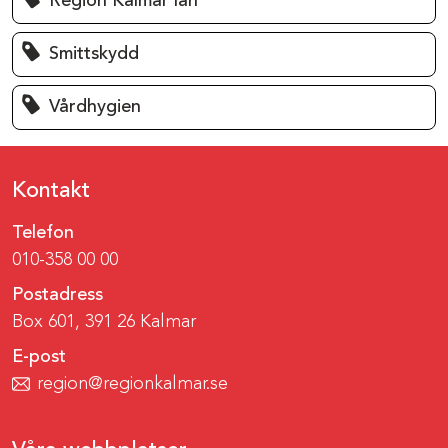
Region Kalmar län
Smittskydd
Vårdhygien
Kontakt
Telefon
010-358 00 00
Postadress
Box 601, 391 26 Kalmar
E-post
region@regionkalmar.se