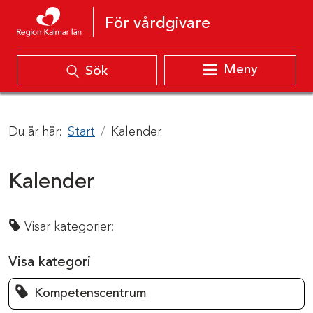
Hoppa till innehåll
För vårdgivare
Meny
Sök
Du är här:
Start
Kalender
Kalender
Visar kategorier:
Visa kategori
Kompetenscentrum