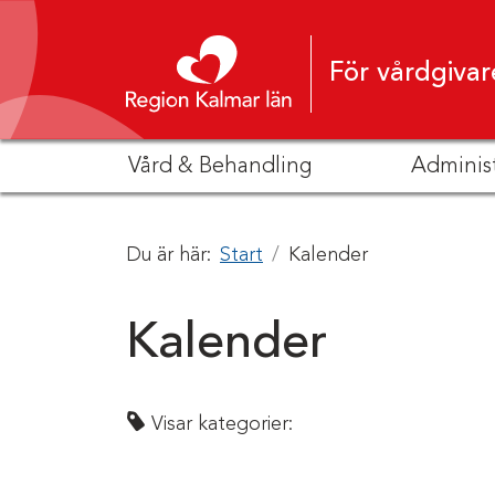
Hoppa till innehåll
För vårdgivar
Vård & Behandling
Adminis
Du är här:
Start
Kalender
Kalender
Visar kategorier: