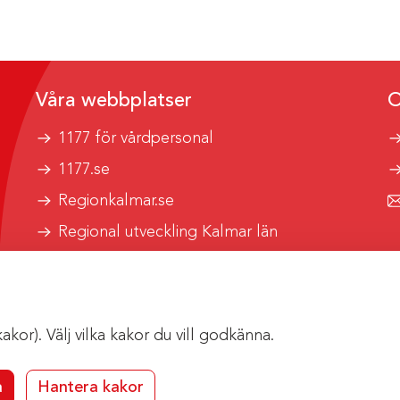
Våra webbplatser
O
1177 för vårdpersonal
1177.se
Regionkalmar.se
Regional utveckling Kalmar län
Kalmar länstrafik
or). Välj vilka kakor du vill godkänna.
a
Hantera kakor