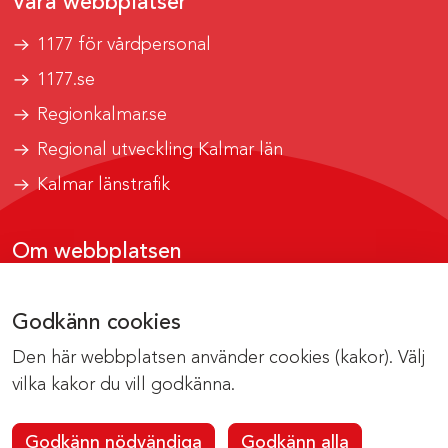
Våra webbplatser
1177 för vårdpersonal
1177.se
Regionkalmar.se
Regional utveckling Kalmar län
Kalmar länstrafik
Om webbplatsen
Tillgänglighetsrapport
Godkänn cookies
Om cookies
Den här webbplatsen använder cookies (kakor). Välj
Kontakta webbredaktionen
vilka kakor du vill godkänna.
Godkänn nödvändiga
Godkänn alla