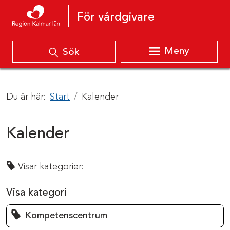
Hoppa till innehåll
För vårdgivare
Meny
Sök
Du är här:
Start
Kalender
Kalender
Visar kategorier:
Visa kategori
Kompetenscentrum