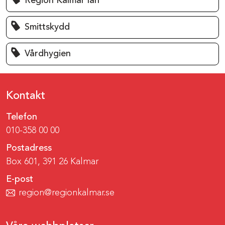
Region Kalmar län
Smittskydd
Vårdhygien
Kontakt
Telefon
010-358 00 00
Postadress
Box 601, 391 26 Kalmar
E-post
region@regionkalmar.se