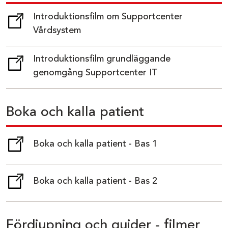
Introduktionsfilm om Supportcenter
Vårdsystem
( länk till annan webbplats)
Introduktionsfilm grundläggande
genomgång Supportcenter IT
( länk till annan webbplats)
Boka och kalla patient
Boka och kalla patient - Bas 1
( länk till annan webbplats)
Boka och kalla patient - Bas 2
( länk till annan webbplats)
Fördjupning och guider - filmer