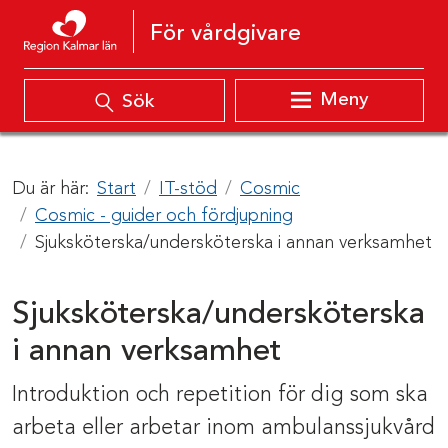
Hoppa till innehåll
För vårdgivare
Meny
Sök
Du är här:
Start
IT-stöd
Cosmic
Cosmic - guider och fördjupning
Sjuksköterska/undersköterska i annan verksamhet
Sjuksköterska/undersköterska
i annan verksamhet
Introduktion och repetition för dig som ska
arbeta eller arbetar inom ambulanssjukvård