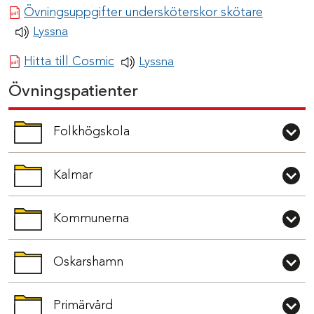
Pdf-dok
Övningsuppgifter undersköterskor skötare
Lyssna
Pdf-dokument
Hitta till Cosmic
Lyssna
Övningspatienter
Folkhögskola
Öppna och stäng mappen
Kalmar
Öppna och stäng mappen
Kommunerna
Öppna och stäng mappen
Oskarshamn
Öppna och stäng mappen
Primärvård