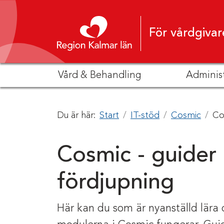
Hoppa till innehåll
För vårdgivar
Vård & Behandling
Adminis
Du är här:
Start
IT-stöd
Cosmic
Co
Cosmic - guider
fördjupning
Här kan du som är nyanställd lära 