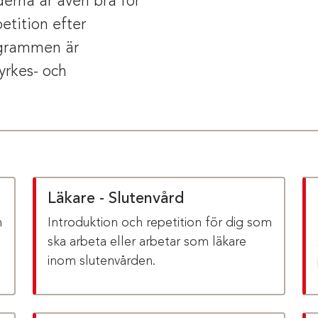
erna är även bra för
etition efter
ogrammen är
yrkes- och
Läkare - Slutenvård
m
Introduktion och repetition för dig som
ska arbeta eller arbetar som läkare
inom slutenvården.