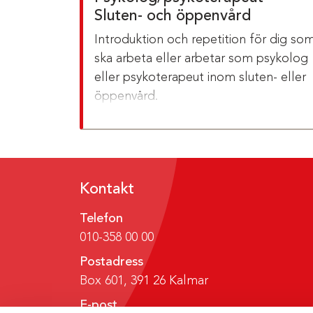
Sluten- och öppenvård
Introduktion och repetition för dig so
ska arbeta eller arbetar som psykolog
eller psykoterapeut inom sluten- eller
öppenvård.
Kontakt
Telefon
010-358 00 00
Postadress
Box 601, 391 26 Kalmar
E-post