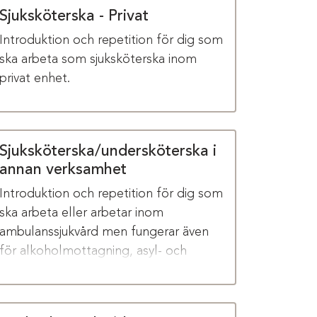
Sjuksköterska - Privat
Introduktion och repetition för dig som
ska arbeta som sjuksköterska inom
privat enhet.
Sjuksköterska/undersköterska i
annan verksamhet
Introduktion och repetition för dig som
ska arbeta eller arbetar inom
ambulanssjukvård men fungerar även
för alkoholmottagning, asyl- och
flyktinghälsovård, dietister eller annan
verksamhet.