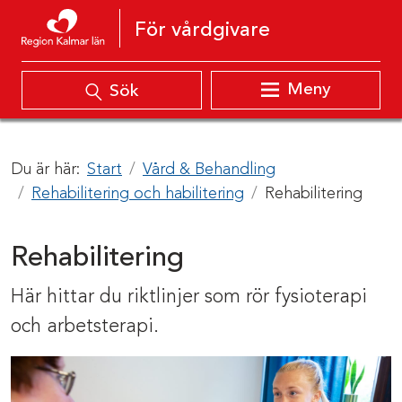
Hoppa till innehåll
För vårdgivare
Meny
Sök
Du är här:
Start
Vård & Behandling
Rehabilitering och habilitering
Rehabilitering
Rehabilitering
Här hittar du riktlinjer som rör fysioterapi
och arbetsterapi.