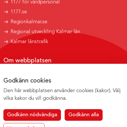
1177 för vårdpersonal
1177.se
Regionkalmar.se
Regional utveckling Kalmar län
Kalmar länstrafik
Om webbplatsen
Tillgänglighetsrapport
Godkänn cookies
Om cookies
Den här webbplatsen använder cookies (kakor). Välj
Kontakta webbredaktionen
vilka kakor du vill godkänna.
Godkänn nödvändiga
Godkänn alla