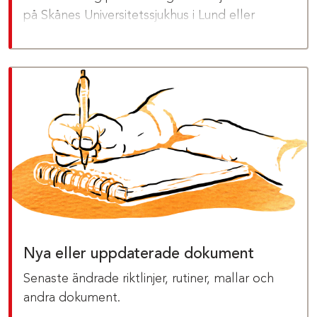
på Skånes Universitetssjukhus i Lund eller
Malmö (undantaget barn och
ungdomsavdelningar) ska vid inläggning på
sjukhus i Region Kalmar län provtas för VRE.
Nya eller uppdaterade dokument
Senaste ändrade riktlinjer, rutiner, mallar och
andra dokument.