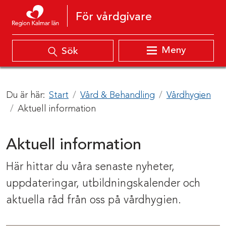
Hoppa till innehåll
För vårdgivare
Meny
Sök
Du är här:
Start
Vård & Behandling
Vårdhygien
Aktuell information
Aktuell information
Här hittar du våra senaste nyheter,
uppdateringar, utbildningskalender och
aktuella råd från oss på vårdhygien.