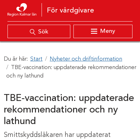
Hoppa till innehåll
För vårdgivare
Meny
Sök
Du är här:
Start
Nyheter och driftinformation
TBE-vaccination: uppdaterade rekommendationer
och ny lathund
TBE-vaccination: uppdaterade
rekommendationer och ny
lathund
Smittskyddsläkaren har uppdaterat