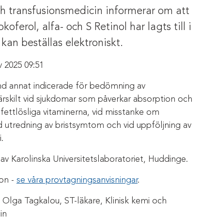
ch transfusionsmedicin informerar om att
oferol, alfa- och S Retinol har lagts till i
kan beställas elektroniskt.
v 2025 09:51
nd annat indicerade för bedömning av
särskilt vid sjukdomar som påverkar absorption och
fettlösliga vitaminerna, vid misstanke om
d utredning av bristsymtom och vid uppföljning av
.
av Karolinska Universitetslaboratoriet, Huddinge.
ion -
se våra provtagningsanvisningar
.
Olga Tagkalou, ST-läkare, Klinisk kemi och
in