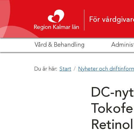
Hoppa till innehåll
För vårdgivar
Vård & Behandling
Adminis
Du är här:
Start
Nyheter och driftinfor
DC-nyt
Tokofer
Retinol