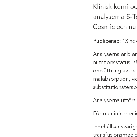
Klinisk kemi o
analyserna S-Tok
Cosmic och nu 
Publicerad:
13 no
Analyserna är bla
nutritionsstatus, 
omsättning av de 
malabsorption, vi
substitutionsterapi
Analyserna utförs 
För mer informat
Innehållsansvarig:
transfusionsmedic