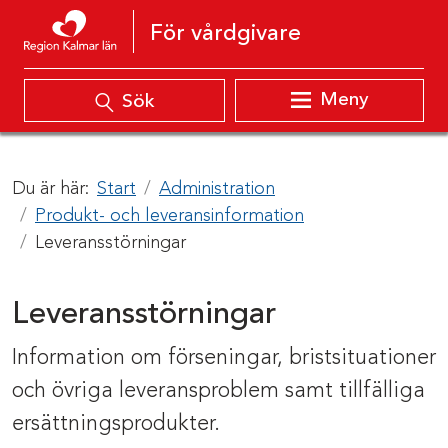
Hoppa till innehåll
För vårdgivare
Meny
Sök
Du är här:
Start
Administration
Produkt- och leveransinformation
Leveransstörningar
Leveransstörningar
Information om förseningar, bristsituationer
och övriga leveransproblem samt tillfälliga
ersättningsprodukter.