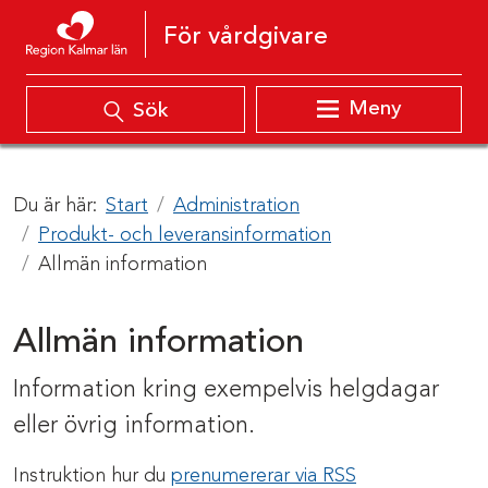
Hoppa till innehåll
För vårdgivare
Meny
Sök
Du är här:
Start
Administration
Produkt- och leveransinformation
Allmän information
Allmän information
Information kring exempelvis helgdagar
eller övrig information.
Instruktion hur du
prenumererar via RSS