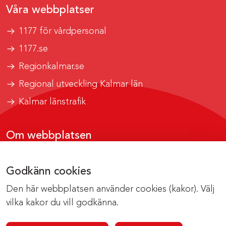
Våra webbplatser
1177 för vårdpersonal
1177.se
Regionkalmar.se
Regional utveckling Kalmar län
Kalmar länstrafik
Om webbplatsen
Tillgänglighetsrapport
Godkänn cookies
Om cookies
Den här webbplatsen använder cookies (kakor). Välj
Kontakta webbredaktionen
vilka kakor du vill godkänna.