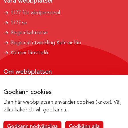
Våra webbplatser
1177 för vårdpersonal
1177.se
Regionkalmar.se
Regional utveckling Kalmar län
Kalmar länstrafik
Om webbplatsen
Tillgänglighetsrapport
Godkänn cookies
Om cookies
Den här webbplatsen använder cookies (kakor). Välj
Kontakta webbredaktionen
vilka kakor du vill godkänna.
Godkänn nödvändiga
Godkänn alla