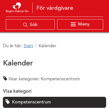
Hoppa till innehåll
För vårdgivare
Meny
Sök
Du är här:
Start
Kalender
Kalender
Visar kategorier:
Kompetenscentrum
Visa kategori
Kompetenscentrum