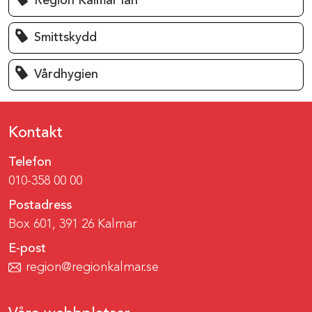
Region Kalmar län
Smittskydd
Vårdhygien
Kontakt
Telefon
010-358 00 00
Postadress
Box 601, 391 26 Kalmar
E-post
region@regionkalmar.se