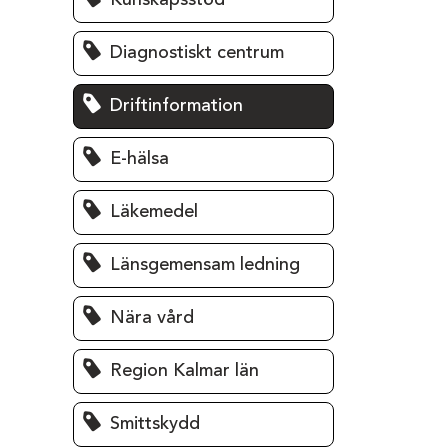
Kunskapsstöd
Diagnostiskt centrum
Driftinformation
E-hälsa
Läkemedel
Länsgemensam ledning
Nära vård
Region Kalmar län
Smittskydd