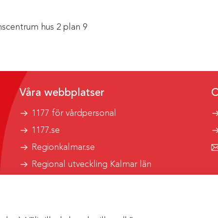
scentrum hus 2 plan 9
Våra webbplatser
O
1177 för vårdpersonal
1177.se
Regionkalmar.se
Regional utveckling Kalmar län
Kalmar länstrafik