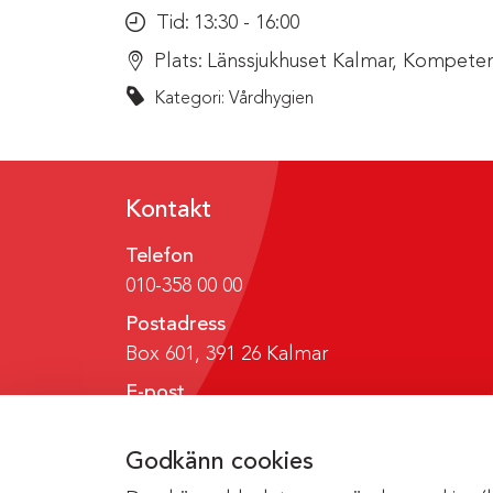
Tid:
13:30 - 16:00
Plats:
Länssjukhuset Kalmar, Kompeten
Kategori: Vårdhygien
Kontakt
Telefon
010-358 00 00
Postadress
Box 601, 391 26 Kalmar
E-post
region@regionkalmar.se
Godkänn cookies