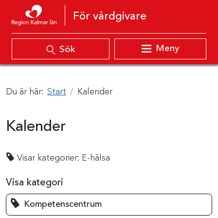
Hoppa till innehåll
För vårdgivare
Meny
Sök
Du är här:
Start
Kalender
Kalender
Visar kategorier:
E-hälsa
Visa kategori
Kompetenscentrum