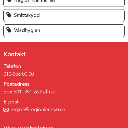
Region Kalmar län
Smittskydd
Vårdhygien
Kontakt
Telefon
010-358 00 00
Postadress
Box 601, 391 26 Kalmar
E-post
region@regionkalmar.se