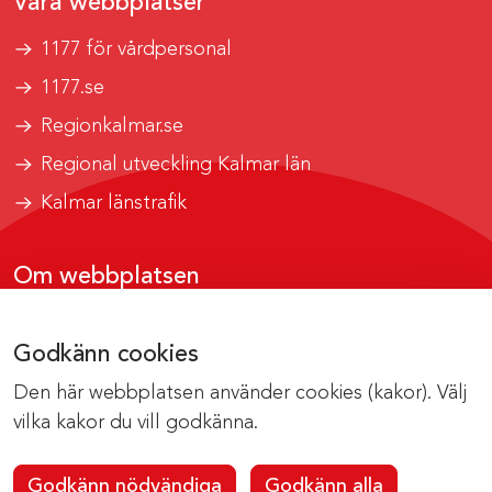
Våra webbplatser
1177 för vårdpersonal
1177.se
Regionkalmar.se
Regional utveckling Kalmar län
Kalmar länstrafik
Om webbplatsen
Tillgänglighetsrapport
Godkänn cookies
Om cookies
Den här webbplatsen använder cookies (kakor). Välj
Kontakta webbredaktionen
vilka kakor du vill godkänna.
Godkänn nödvändiga
Godkänn alla