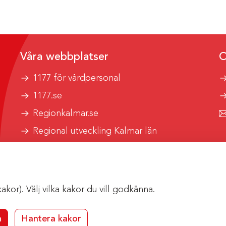
Våra webbplatser
O
1177 för vårdpersonal
1177.se
Regionkalmar.se
Regional utveckling Kalmar län
Kalmar länstrafik
or). Välj vilka kakor du vill godkänna.
a
Hantera kakor