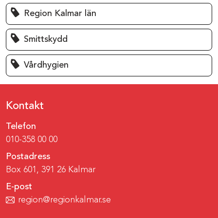
Region Kalmar län
Smittskydd
Vårdhygien
Kontakt
Telefon
010-358 00 00
Postadress
Box 601, 391 26 Kalmar
E-post
region@regionkalmar.se