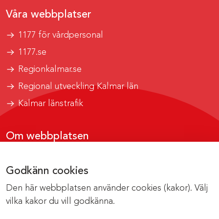
Våra webbplatser
1177 för vårdpersonal
1177.se
Regionkalmar.se
Regional utveckling Kalmar län
Kalmar länstrafik
Om webbplatsen
Tillgänglighetsrapport
Godkänn cookies
Om cookies
Den här webbplatsen använder cookies (kakor). Välj
Kontakta webbredaktionen
vilka kakor du vill godkänna.