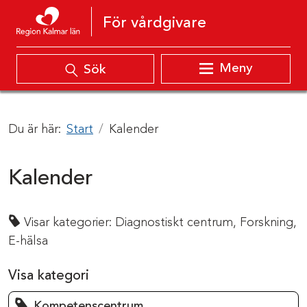
Hoppa till innehåll
För vårdgivare
Meny
Sök
Du är här:
Start
Kalender
Kalender
Visar kategorier:
Diagnostiskt centrum,
Forskning,
E-hälsa
Visa kategori
Kompetenscentrum