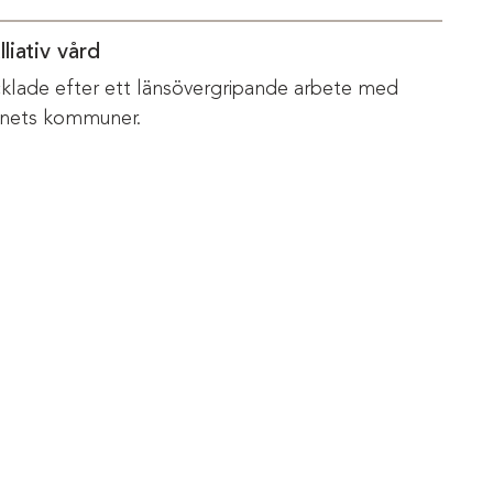
liativ vård
vecklade efter ett länsövergripande arbete med
änets kommuner.