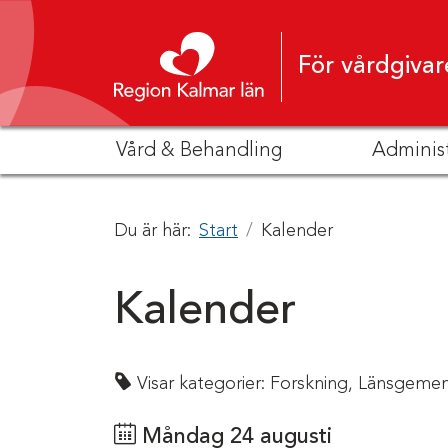
Hoppa till innehåll
För vårdgivar
Vård & Behandling
Adminis
Du är här:
Start
Kalender
Kalender
Visar kategorier:
Forskning,
Länsgemen
Måndag 24 augusti