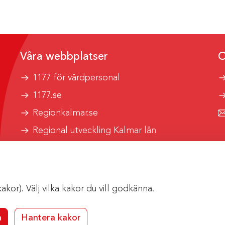
Våra webbplatser
O
1177 för vårdpersonal
1177.se
Regionkalmar.se
Regional utveckling Kalmar län
Kalmar länstrafik
or). Välj vilka kakor du vill godkänna.
a
Hantera kakor