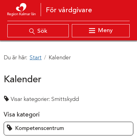
Hoppa till innehåll
För vårdgivare
Meny
Sök
Du är här:
Start
Kalender
Kalender
Visar kategorier:
Smittskydd
Visa kategori
Kompetenscentrum