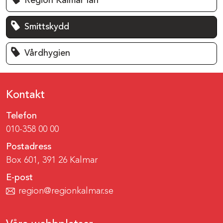
Region Kalmar län
Smittskydd
Vårdhygien
Kontakt
Telefon
010-358 00 00
Postadress
Box 601, 391 26 Kalmar
E-post
region@regionkalmar.se