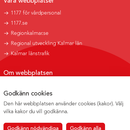
Våra webbplatser
1177 för vårdpersonal
1177.se
Regionkalmar.se
Regional utveckling Kalmar län
Kalmar länstrafik
Om webbplatsen
Tillgänglighetsrapport
Godkänn cookies
Om cookies
Den här webbplatsen använder cookies (kakor). Välj
Kontakta webbredaktionen
vilka kakor du vill godkänna.
Godkänn nödvändiga
Godkänn alla