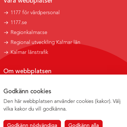
Våra webbplatser
1177 för vårdpersonal
1177.se
Regionkalmar.se
Regional utveckling Kalmar län
Kalmar länstrafik
Om webbplatsen
Tillgänglighetsrapport
Godkänn cookies
Om cookies
Den här webbplatsen använder cookies (kakor). Välj
Kontakta webbredaktionen
vilka kakor du vill godkänna.
Godkänn nödvändiga
Godkänn alla