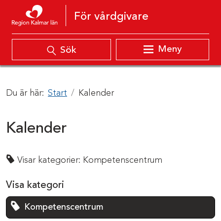
Hoppa till innehåll
För vårdgivare
Meny
Sök
Du är här:
Start
Kalender
Kalender
Visar kategorier:
Kompetenscentrum
Visa kategori
Kompetenscentrum