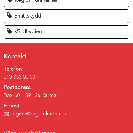
Region Kalmar län
Smittskydd
Vårdhygien
Kontakt
Telefon
010-358 00 00
Postadress
Box 601, 391 26 Kalmar
E-post
region@regionkalmar.se