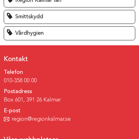
Region Kalmar län
Smittskydd
Vårdhygien
Kontakt
Telefon
010-358 00 00
Postadress
Box 601, 391 26 Kalmar
E-post
region@regionkalmar.se