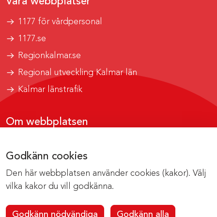
Våra webbplatser
1177 för vårdpersonal
1177.se
Regionkalmar.se
Regional utveckling Kalmar län
Kalmar länstrafik
Om webbplatsen
Tillgänglighetsrapport
Godkänn cookies
Om cookies
Den här webbplatsen använder cookies (kakor). Välj
Kontakta webbredaktionen
vilka kakor du vill godkänna.
Godkänn nödvändiga
Godkänn alla