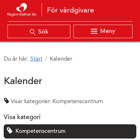
Hoppa till innehåll
För vårdgivare
Meny
Sök
Du är här:
Start
Kalender
Kalender
Visar kategorier:
Kompetenscentrum
Visa kategori
Kompetenscentrum