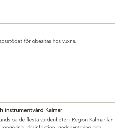
apsstödet för obesitas hos vuxna.
ch instrumentvård Kalmar
änds på de flesta vårdenheter i Region Kalmar län.
m rengöring, desinfektion, godshantering och