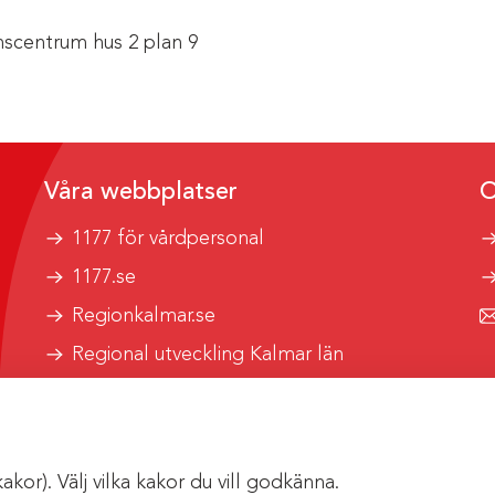
scentrum hus 2 plan 9
Våra webbplatser
O
1177 för vårdpersonal
1177.se
Regionkalmar.se
Regional utveckling Kalmar län
Kalmar länstrafik
or). Välj vilka kakor du vill godkänna.