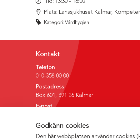
Tid:
13:30 - 16:00
Plats:
Länssjukhuset Kalmar, Kompeten
Kategori: Vårdhygien
Kontakt
Telefon
010-358 00 00
Postadress
Box 601, 391 26 Kalmar
E-post
region@regionkalmar.se
Godkänn cookies
Den här webbplatsen använder cookies (kak