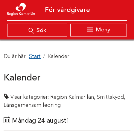
Hoppa till innehåll
För vårdgivare
Meny
Sök
Du är här:
Start
Kalender
Kalender
Visar kategorier:
Region Kalmar län,
Smittskydd,
Länsgemensam ledning
Måndag 24 augusti