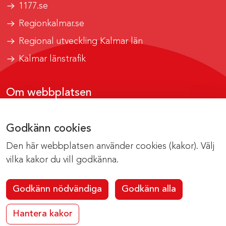
1177.se
Regionkalmar.se
Regional utveckling Kalmar län
Kalmar länstrafik
Om webbplatsen
Tillgänglighetsrapport
Godkänn cookies
Om cookies
Den här webbplatsen använder cookies (kakor). Välj
Kontakta webbredaktionen
vilka kakor du vill godkänna.
Godkänn nödvändiga
Godkänn alla
Hantera kakor