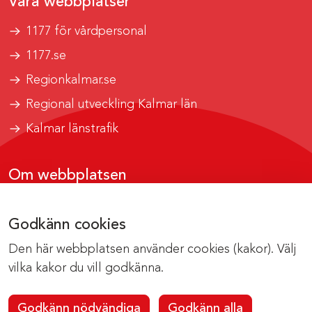
Våra webbplatser
1177 för vårdpersonal
1177.se
Regionkalmar.se
Regional utveckling Kalmar län
Kalmar länstrafik
Om webbplatsen
Tillgänglighetsrapport
Godkänn cookies
Om cookies
Den här webbplatsen använder cookies (kakor). Välj
Kontakta webbredaktionen
vilka kakor du vill godkänna.
Godkänn nödvändiga
Godkänn alla