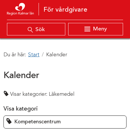
Hoppa till innehåll
För vårdgivare
Meny
Sök
Du är här:
Start
Kalender
Kalender
Visar kategorier:
Läkemedel
Visa kategori
Kompetenscentrum