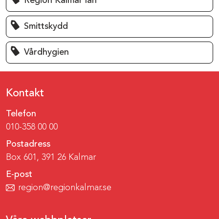
Region Kalmar län
Smittskydd
Vårdhygien
Kontakt
Telefon
010-358 00 00
Postadress
Box 601, 391 26 Kalmar
E-post
region@regionkalmar.se