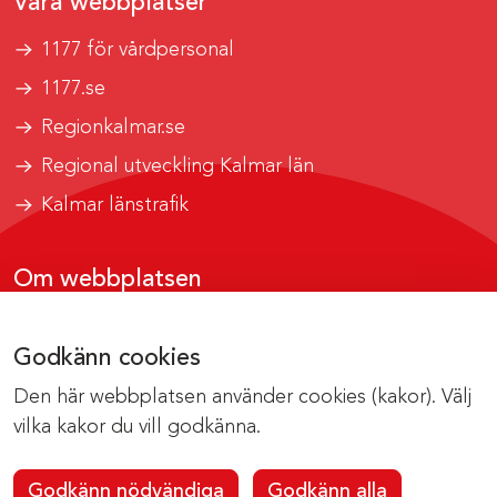
Våra webbplatser
1177 för vårdpersonal
1177.se
Regionkalmar.se
Regional utveckling Kalmar län
Kalmar länstrafik
Om webbplatsen
Tillgänglighetsrapport
Godkänn cookies
Om cookies
Den här webbplatsen använder cookies (kakor). Välj
Kontakta webbredaktionen
vilka kakor du vill godkänna.
Godkänn nödvändiga
Godkänn alla