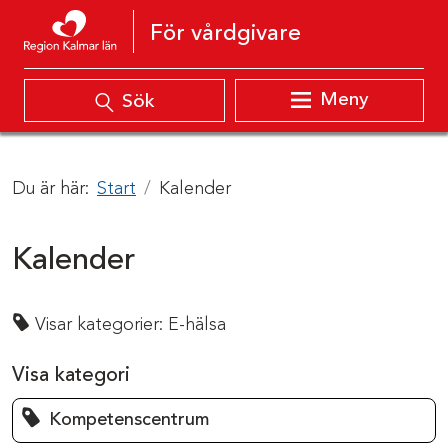
Hoppa till innehåll
För vårdgivare
Meny
Sök
Du är här:
Start
Kalender
Kalender
Visar kategorier:
E-hälsa
Visa kategori
Kompetenscentrum