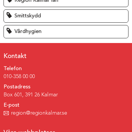
Region Kalmar län
Smittskydd
Vårdhygien
Kontakt
Telefon
010-358 00 00
Postadress
Box 601, 391 26 Kalmar
E-post
region@regionkalmar.se