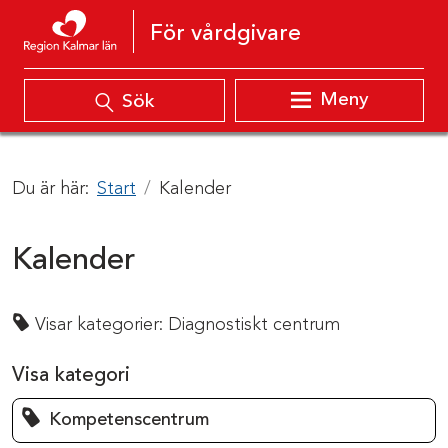
Hoppa till innehåll
För vårdgivare
Meny
Sök
Du är här:
Start
Kalender
Kalender
Visar kategorier:
Diagnostiskt centrum
Visa kategori
Kompetenscentrum