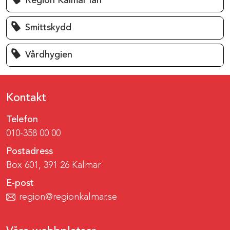
Region Kalmar län
Smittskydd
Vårdhygien
Kontakt
Telefon
010-358 00 00
Postadress
Box 601, 391 26 Kalmar
E-post
region@regionkalmar.se