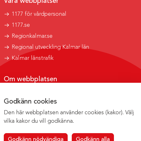
Våra webbplatser
1177 för vårdpersonal
1177.se
Regionkalmar.se
Regional utveckling Kalmar län
Kalmar länstrafik
Om webbplatsen
Tillgänglighetsrapport
Godkänn cookies
Om cookies
Den här webbplatsen använder cookies (kakor). Välj
Kontakta webbredaktionen
vilka kakor du vill godkänna.
Godkänn nödvändiga
Godkänn alla