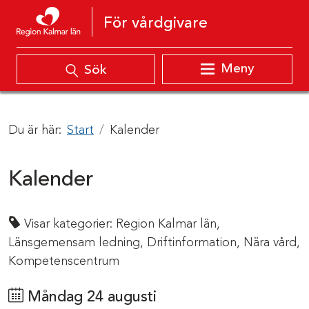
Hoppa till innehåll
För vårdgivare
Meny
Sök
Du är här:
Start
Kalender
Kalender
Visar kategorier:
Region Kalmar län,
Länsgemensam ledning,
Driftinformation,
Nära vård,
Kompetenscentrum
Måndag 24 augusti