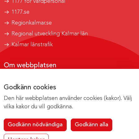
1177 för vårdpersonal
1177.se
Regionkalmar.se
Regional utveckling Kalmar län
Kalmar länstrafik
Om webbplatsen
Tillgänglighetsrapport
Godkänn cookies
Om cookies
Den här webbplatsen använder cookies (kakor). Välj
Kontakta webbredaktionen
vilka kakor du vill godkänna.
Godkänn nödvändiga
Godkänn alla