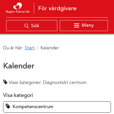
Hoppa till innehåll
För vårdgivare
Meny
Sök
Du är här:
Start
Kalender
Kalender
Visar kategorier:
Diagnostiskt centrum
Visa kategori
Kompetenscentrum