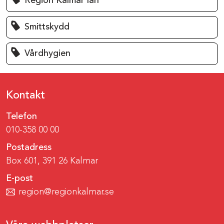
Region Kalmar län
Smittskydd
Vårdhygien
Kontakt
Telefon
010-358 00 00
Postadress
Box 601, 391 26 Kalmar
E-post
region@regionkalmar.se