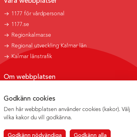
Våra webbplatser
1177 för vårdpersonal
1177.se
Regionkalmar.se
Regional utveckling Kalmar län
Kalmar länstrafik
Om webbplatsen
Tillgänglighetsrapport
Godkänn cookies
Om cookies
Den här webbplatsen använder cookies (kakor). Välj
Kontakta webbredaktionen
vilka kakor du vill godkänna.
Godkänn nödvändiga
Godkänn alla