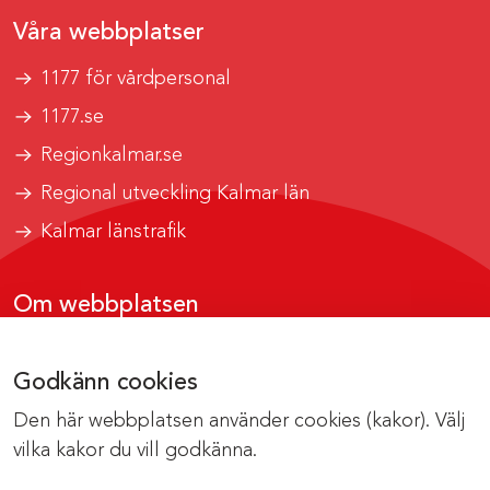
Våra webbplatser
1177 för vårdpersonal
1177.se
Regionkalmar.se
Regional utveckling Kalmar län
Kalmar länstrafik
Om webbplatsen
Tillgänglighetsrapport
Godkänn cookies
Om cookies
Den här webbplatsen använder cookies (kakor). Välj
Kontakta webbredaktionen
vilka kakor du vill godkänna.