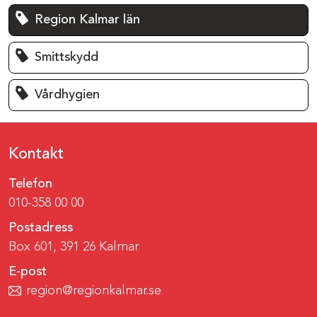
Region Kalmar län
Smittskydd
Vårdhygien
Kontakt
Telefon
010-358 00 00
Postadress
Box 601, 391 26 Kalmar
E-post
region@regionkalmar.se