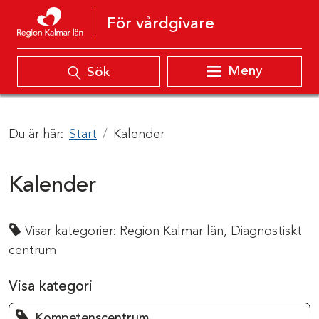
Hoppa till innehåll
För vårdgivare
Meny
Sök
Du är här:
Start
Kalender
Kalender
Visar kategorier:
Region Kalmar län,
Diagnostiskt
centrum
Visa kategori
Kompetenscentrum