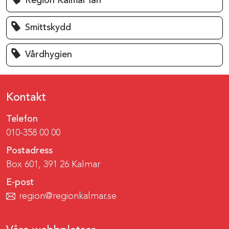
Region Kalmar län
Smittskydd
Vårdhygien
Kontakt
Telefon
010-358 00 00
Postadress
Box 601, 391 26 Kalmar
E-post
region@regionkalmar.se