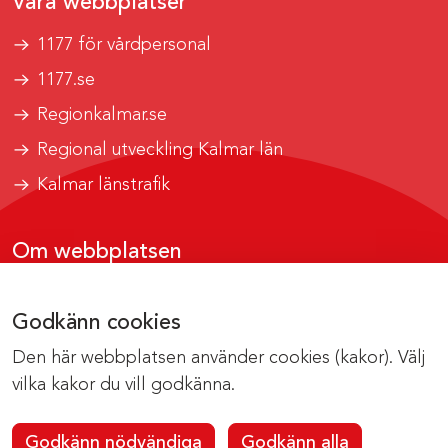
Våra webbplatser
1177 för vårdpersonal
1177.se
Regionkalmar.se
Regional utveckling Kalmar län
Kalmar länstrafik
Om webbplatsen
Tillgänglighetsrapport
Godkänn cookies
Om cookies
Den här webbplatsen använder cookies (kakor). Välj
Kontakta webbredaktionen
vilka kakor du vill godkänna.
Godkänn nödvändiga
Godkänn alla