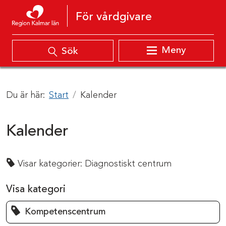
Hoppa till innehåll
För vårdgivare
Meny
Sök
Du är här:
Start
Kalender
Kalender
Visar kategorier:
Diagnostiskt centrum
Visa kategori
Kompetenscentrum