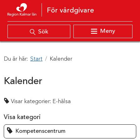
Hoppa till innehåll
För vårdgivare
Meny
Sök
Du är här:
Start
Kalender
Kalender
Visar kategorier:
E-hälsa
Visa kategori
Kompetenscentrum