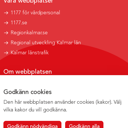
Våra webbplatser
1177 för vårdpersonal
1177.se
Regionkalmar.se
Regional utveckling Kalmar län
Kalmar länstrafik
Om webbplatsen
Tillgänglighetsrapport
Godkänn cookies
Om cookies
Den här webbplatsen använder cookies (kakor). Välj
Kontakta webbredaktionen
vilka kakor du vill godkänna.
Godkänn nödvändiga
Godkänn alla