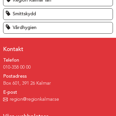
Region Kalmar län
Smittskydd
Vårdhygien
Kontakt
Telefon
010-358 00 00
Postadress
Box 601, 391 26 Kalmar
E-post
region@regionkalmar.se