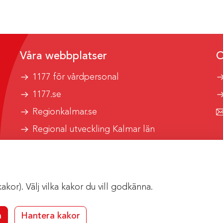
Våra webbplatser
O
1177 för vårdpersonal
1177.se
Regionkalmar.se
Regional utveckling Kalmar län
Kalmar länstrafik
or). Välj vilka kakor du vill godkänna.
a
Hantera kakor