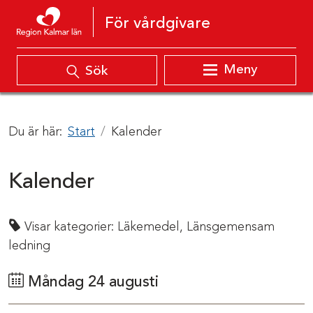
Hoppa till innehåll
För vårdgivare
Meny
Sök
Du är här:
Start
Kalender
Kalender
Visar kategorier:
Läkemedel,
Länsgemensam
ledning
Måndag 24 augusti