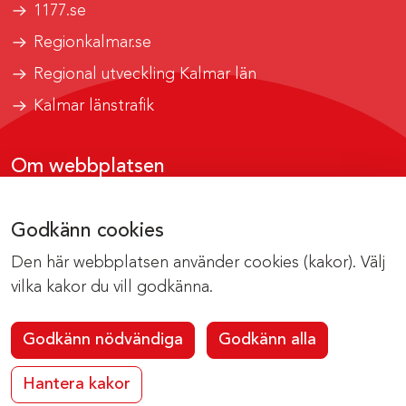
1177.se
Regionkalmar.se
Regional utveckling Kalmar län
Kalmar länstrafik
Om webbplatsen
Tillgänglighetsrapport
Godkänn cookies
Om cookies
Den här webbplatsen använder cookies (kakor). Välj
Kontakta webbredaktionen
vilka kakor du vill godkänna.
Godkänn nödvändiga
Godkänn alla
Hantera kakor