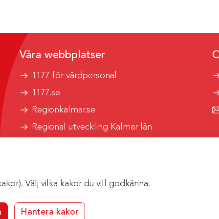
Våra webbplatser
O
1177 för vårdpersonal
1177.se
Regionkalmar.se
Regional utveckling Kalmar län
Kalmar länstrafik
or). Välj vilka kakor du vill godkänna.
a
Hantera kakor